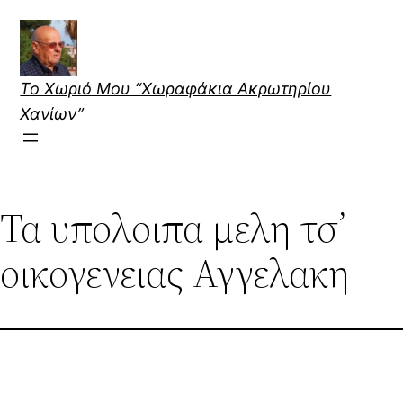
Skip
to
content
Το Χωριό Μου “Χωραφάκια Ακρωτηρίου
Χανίων”
Τα υπολοιπα μελη τσ’
οικογενειας Αγγελακη