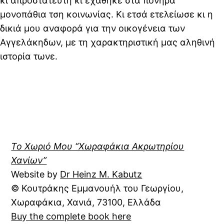
κι απροστάτευτη κι εχάθηκε στα πονηρά
μονοπάθια τση κοινωνίας. Κι ετσά ετελείωσε κι η
δικιά μου αναφορά για την οικογένεια των
Αγγελάκηδων, με τη χαρακτηριστική μας αληθινή
ιστορία τωνε.
Το Χωριό Μου “Χωραφάκια Ακρωτηρίου
Χανίων”
Website by
Dr Heinz M. Kabutz
© Κουτράκης Εμμανουήλ του Γεωργίου,
Χωραφάκια, Χανιά, 73100, Ελλάδα
Buy the complete book here