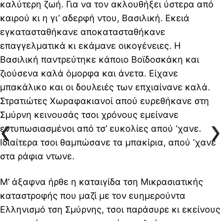
καλύτερη ζωή. Για να τον ακλουθήξει ύστερα από
καιρού κι η γι’ αδερφή ντου, Βασιλική. Εκειά
εγκατασταθήκανε αποκατασταθήκανε
επαγγελματικά κι εκάμανε οικογένειες. Η
Βασιλική παντρεύτηκε κάποιο Βοϊδοσκάκη και
ζιούσενα καλά όμορφα και άνετα. Είχανε
μπακάλικο και οι δουλειές των επχιαίνανε καλά.
Στρατιώτες Χωραφακιανοί απού ευρεθήκανε στη
Σμύρνη κεινουσάς τσοι χρόνους εμείνανε
εντυπωσιασμένοι από τσ’ ευκολίες απού ‘χανε.
Ιδιαίτερα τσοι θαμπώσανε τα μπακίρια, απού ‘χανε
στα ράφια ντωνε.
Μ’ άξαφνα ήρθε η καταιγίδα τση Μικρασιατικής
καταστροφής που μαζί με τον ευημερούντα
Ελληνισμό τση Σμύρνης, τσοι παράσυρε κι εκείνους