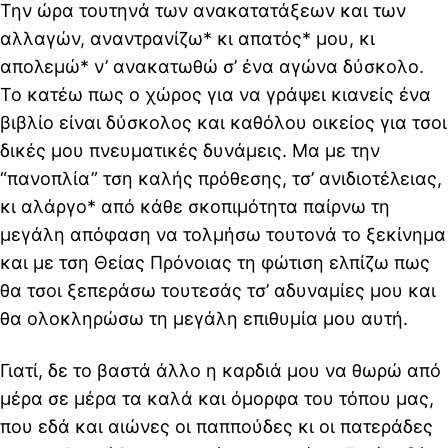
Την ώρα τουτηνά των ανακατατάξεων και των
αλλαγών,
αναντρανίζω
* κι
απατός
* μου, κι
απολεμώ
* ν’ ανακατωθώ σ’ ένα αγώνα δύσκολο.
Το κατέω πως ο χώρος για να γράψει κιανείς ένα
βιβλίο είναι δύσκολος και καθόλου οικείος για τσοι
δικές μου πνευματικές δυνάμεις. Μα με την
“πανοπλία” τση καλής πρόθεσης, τσ’ ανιδιοτέλειας,
κι
αλάργο
* από κάθε σκοπιμότητα παίρνω τη
μεγάλη απόφαση να τολμήσω τουτονά το ξεκίνημα
και με τση Θείας Πρόνοιας τη φώτιση ελπίζω πως
θα τσοι ξεπεράσω τουτεσάς τσ’ αδυναμίες μου και
θα ολοκληρώσω τη μεγάλη επιθυμία μου αυτή.
Γιατί, δε το βαστά άλλο η καρδιά μου να θωρώ από
μέρα σε μέρα τα καλά και όμορφα του τόπου μας,
που εδά και αιώνες οι παππούδες κι οι πατεράδες