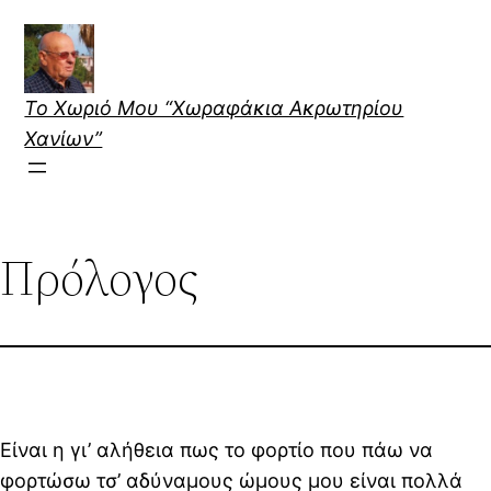
Skip
to
content
Το Χωριό Μου “Χωραφάκια Ακρωτηρίου
Χανίων”
Πρόλογος
Είναι η γι’ αλήθεια πως το φορτίο που πάω να
φορτώσω τσ’ αδύναμους ώμους μου είναι πολλά