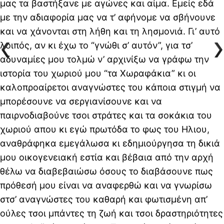
μας τα βαστήξανε με αγώνες και αίμα. Εμείς εδά
με την αδιαφορία μας να τ’ αφήνομε να σβήνουνε
και να χάνονται στη λήθη και τη λησμονιά. Γι’ αυτό
λοιπός, αν κι έχω το “γνώθι σ’ αυτόν”, για τσ’
αδυναμίες μου τολμώ ν’ αρχινίξω να γράφω την
ιστορία του χωριού μου “τα Χωραφάκια” κι οι
καλοπροαίρετοι αναγνώστες του κάποια στιγμή να
μπορέσουνε να σεργιανίσουνε και να
παιρνοδιαβούνε τσοι στράτες και τα σοκάκια του
χωριού απου κι εγώ πρωτόδα το φως του Ηλιου,
αναθράφηκα εμεγάλωσα κι εδημιούργησα τη δικιά
μου οικογενειακή εστία και βέβαια από την αρχή
θέλω να διαβεβαιώσω όσους το διαβάσουνε πως
πρόθεσή μου είναι να αναφερθώ και να γνωρίσω
στσ’ αναγνώστες του καθαρή και φωτισμένη απ’
ούλες τσοι μπάντες τη ζωή και τσοι δραστηριότητες