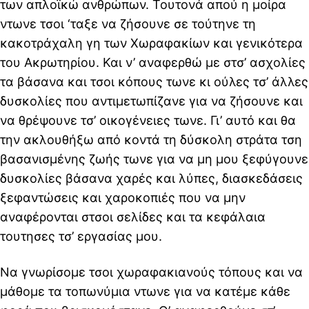
των απλοϊκώ ανθρώπων. Τουτονά απού η μοίρα
ντωνε τσοι ‘ταξε να ζήσουνε σε τούτηνε τη
κακοτράχαλη γη των Χωραφακίων και γενικότερα
του Ακρωτηρίου. Και ν’ αναφερθώ με στσ’ ασχολίες
τα βάσανα και τσοι κόπους τωνε κι ούλες τσ’ άλλες
δυσκολίες που αντιμετωπίζανε για να ζήσουνε και
να θρέψουνε τσ’ οικογένειες τωνε. Γι’ αυτό και θα
την ακλουθήξω από κοντά τη δύσκολη στράτα τση
βασανισμένης ζωής τωνε για να μη μου ξεφύγουνε
δυσκολίες βάσανα χαρές και λύπες, διασκεδάσεις
ξεφαντώσεις και χαροκοπιές που να μην
αναφέρονται στσοι σελίδες και τα κεφάλαια
τουτησες τσ’ εργασίας μου.
Να γνωρίσομε τσοι χωραφακιανούς τόπους και να
μάθομε τα τοπωνύμια ντωνε για να κατέμε κάθε