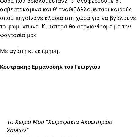
φορά που βρισκομέστανε. Θ’ αναφερθούμε στ’
ασβεστοκάμινα και θ’ αναθιβάλλομε τσοι καιρούς
απού πηγαίνανε κλαδιά στη χώρα για να βγάλουνε
το ψωμί ντωνε. Κι ύστερα θα σεργιανίσομε με την
φαντασία μας
Με αγάπη κι εκτίμηση,
Κουτράκης Εμμανουήλ του Γεωργίου
Το Χωριό Μου “Χωραφάκια Ακρωτηρίου
Χανίων”